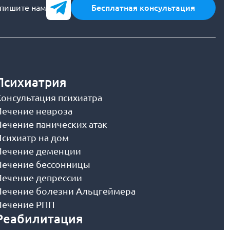
пишите нам
Бесплатная консультация
Психиатрия
Консультация психиатра
Лечение невроза
Лечение панических атак
Психиатр на дом
Лечение деменции
Лечение бессонницы
Лечение депрессии
Лечение болезни Альцгеймера
Лечение РПП
Реабилитация