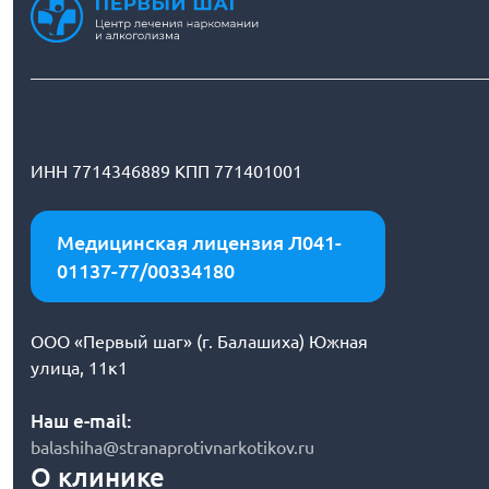
ИНН 7714346889 КПП 771401001
Медицинская лицензия Л041-
01137-77/00334180
ООО «Первый шаг» (г. Балашиха) Южная
улица, 11к1
Наш e-mail:
balashiha@stranaprotivnarkotikov.ru
О клинике