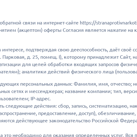
атной связи на интернет-сайте https://stranaprotivnarkoti
нятием (акцептом) оферты Согласия является нажатие на к
м интересе, подтверждая свою дееспособность, даёт своё 
ул. Парковая, д. 25, помещ. I), которому принадлежит Сайт,
матизации для целей обработки входящих запросов физиче
телям); аналитики действий физического лица (пользова
дующих персональных данных: Фамилия, имя, отчество; н
ных сетях и мессенджерах; название компании; тип, верси
ьзователем; IP-адрес.
 следующие действия: сбор, запись, систематизацию, нак
аспространение, предоставление, доступ), обезличивание
яются действующее законодательство Российской Федера
 это необходимо для оказания определенных услуг. Вся