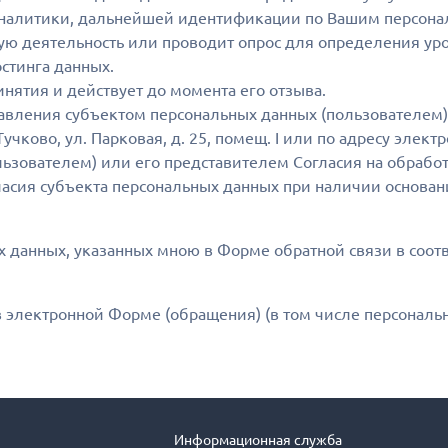
налитики, дальнейшей идентификации по Вашим персональ
вую деятельность или проводит опрос для определения ур
стинга данных.
инятия и действует до момента его отзыва.
авления субъектом персональных данных (пользователем)
 Тучково, ул. Парковая, д. 25, помещ. I или по адресу элект
льзователем) или его представителем Согласия на обраб
асия субъекта персональных данных при наличии основани
 данных, указанных мною в Форме обратной связи в соотв
 электронной Форме (обращения) (в том числе персональн
Информационная служба