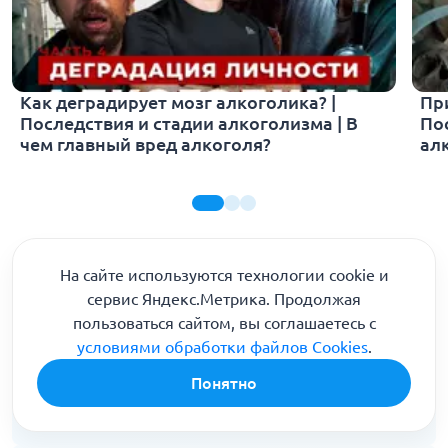
Как деградирует мозг алкоголика? |
Пр
Последствия и стадии алкоголизма | В
По
чем главный вред алкоголя?
ал
На сайте используются технологии cookie и
Часто задаваемые вопросы
сервис Яндекс.Метрика. Продолжая
пользоваться сайтом, вы соглашаетесь с
условиями обработки файлов Cookies
.
Горячая линия для звонков по России
Понятно
8 (800) 301-90-04
Анонимно 24/7