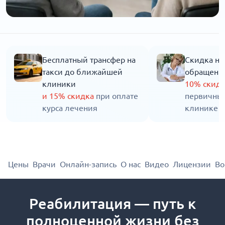
Бесплатный трансфер на
Скидка на
такси до ближайшей
обращени
клиники
10% скид
и 15% скидка
при оплате
первичны
курса лечения
клинике
Цены
Врачи
Онлайн-запись
О нас
Видео
Лицензии
Во
Реабилитация — путь к
полноценной жизни без