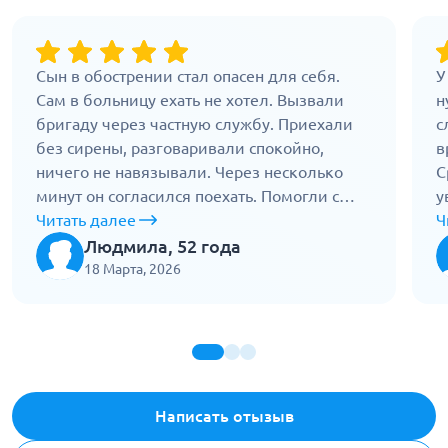
Сын в обострении стал опасен для себя.
У
Сам в больницу ехать не хотел. Вызвали
н
бригаду через частную службу. Приехали
с
без сирены, разговаривали спокойно,
в
ничего не навязывали. Через несколько
С
минут он согласился поехать. Помогли с
у
одеждой, вывели без сцены. В дороге врач
Читать далее
п
Ч
оставался рядом и разговаривал с ним. Все
В
Людмила, 52 года
сделали спокойно и без шума, за это
Н
18 Марта, 2026
отдельное спасибо.
д
Написать отызыв