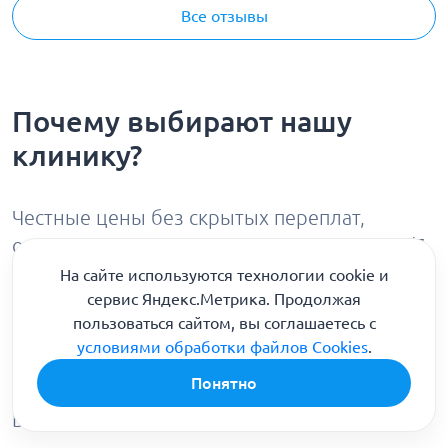
Все отзывы
Почему выбирают нашу
клинику?
Честные цены без скрытых переплат,
опытные врачи и оперативная помощь 24/7
На сайте используются технологии cookie и
сервис Яндекс.Метрика. Продолжая
✅ Строгая анонимность и уважение к
пользоваться сайтом, вы соглашаетесь с
каждому пациенту
условиями обработки файлов Cookies
.
📞
8 (800) 301-90-04
Понятно
🚑 Круглосуточный выезд бригады в
Балашихе