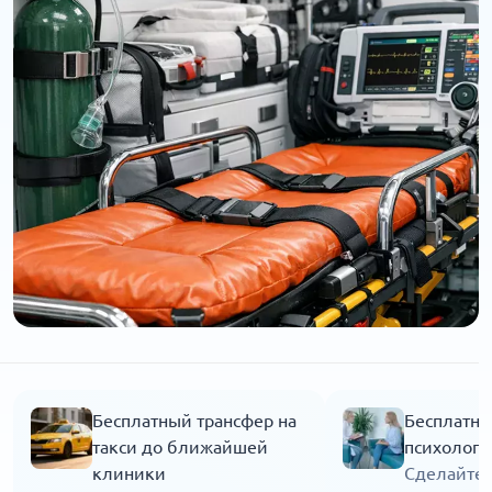
Бесплатный трансфер на
Бесплатна
такси до ближайшей
психолога
клиники
Сделайте 